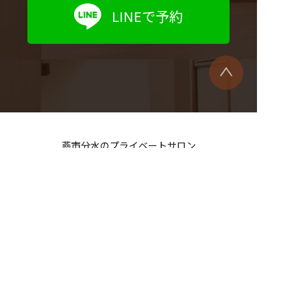
LINEで予約
燕市分水のプライベートサロン
〒959-0122 新潟県燕市大武新田4932-1
[ OPEN ]9:00〜 [ CLOSED ]月曜／第1・3月曜の翌火曜
[ TEL ]0256-87-3024